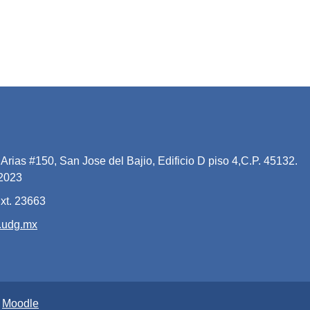
Arias #150, San Jose del Bajio, Edificio D piso 4,C.P. 45132.
 2023
xt. 23663
.udg.mx
y
Moodle