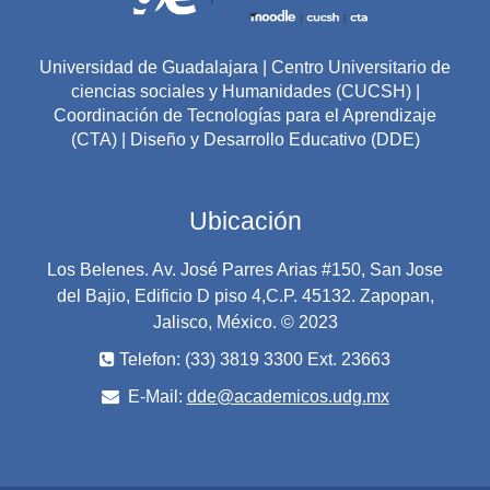
por los facilitadores de cada módulo, a excepción del
módulo 4 que será evaluado por todos los profesores
participantes en el propedéutico.
Universidad de Guadalajara | Centro Universitario de
ciencias sociales y Humanidades (CUCSH) |
Coordinación de Tecnologías para el Aprendizaje
(CTA) | Diseño y Desarrollo Educativo (DDE)
Ubicación
Los Belenes. Av. José Parres Arias #150, San Jose
del Bajio, Edificio D piso 4,C.P. 45132. Zapopan,
Jalisco, México. © 2023
Telefon: (33) 3819 3300 Ext. 23663
E-Mail:
dde@academicos.udg.mx