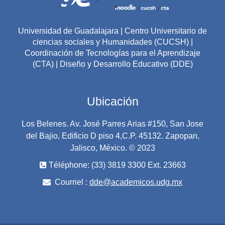
por los facilitadores de cada módulo, a excepción del
módulo 4 que será evaluado por todos los profesores
participantes en el propedéutico.
Universidad de Guadalajara | Centro Universitario de
ciencias sociales y Humanidades (CUCSH) |
Coordinación de Tecnologías para el Aprendizaje
(CTA) | Diseño y Desarrollo Educativo (DDE)
Ubicación
Los Belenes. Av. José Parres Arias #150, San Jose
del Bajio, Edificio D piso 4,C.P. 45132. Zapopan,
Jalisco, México. © 2023
Téléphone: (33) 3819 3300 Ext. 23663
Courriel :
dde@academicos.udg.mx